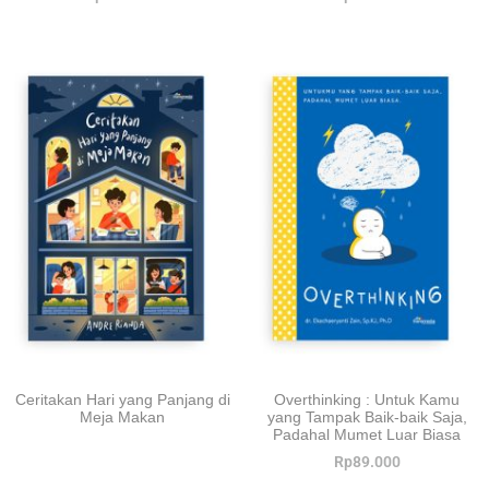
Ceritakan Hari yang Panjang di
Overthinking : Untuk Kamu
Meja Makan
yang Tampak Baik-baik Saja,
Padahal Mumet Luar Biasa
Rp
89.000