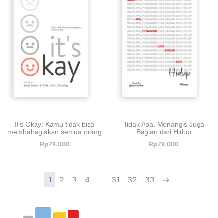
It’s Okay; Kamu tidak bisa
Tidak Apa, Menangis Juga
membahagiakan semua orang
Bagian dari Hidup
Rp
79.000
Rp
79.000
1
2
3
4
…
31
32
33
→