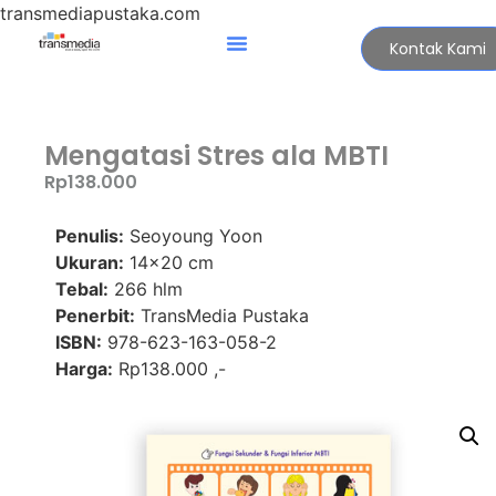
transmediapustaka.com
Kontak Kami
Mengatasi Stres ala MBTI
Rp
138.000
Penulis:
Seoyoung Yoon
Ukuran:
14×20 cm
Tebal:
266 hlm
Penerbit:
TransMedia Pustaka
ISBN:
978-623-163-058-2
Harga:
Rp138.000 ,-