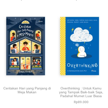
Ceritakan Hari yang Panjang di
Overthinking : Untuk Kamu
Meja Makan
yang Tampak Baik-baik Saja,
Padahal Mumet Luar Biasa
Rp
89.000