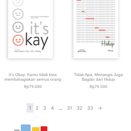
It’s Okay; Kamu tidak bisa
Tidak Apa, Menangis Juga
membahagiakan semua orang
Bagian dari Hidup
Rp
79.000
Rp
79.000
1
2
3
4
…
31
32
33
→