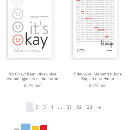
It’s Okay; Kamu tidak bisa
Tidak Apa, Menangis Juga
membahagiakan semua orang
Bagian dari Hidup
Rp
79.000
Rp
79.000
1
2
3
4
…
31
32
33
→