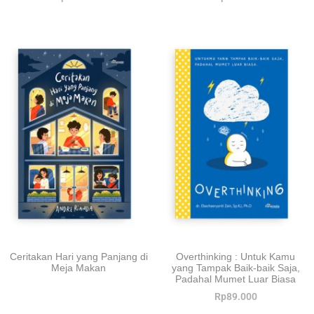
Ceritakan Hari yang Panjang di
Overthinking : Untuk Kamu
Meja Makan
yang Tampak Baik-baik Saja,
Padahal Mumet Luar Biasa
Rp
89.000