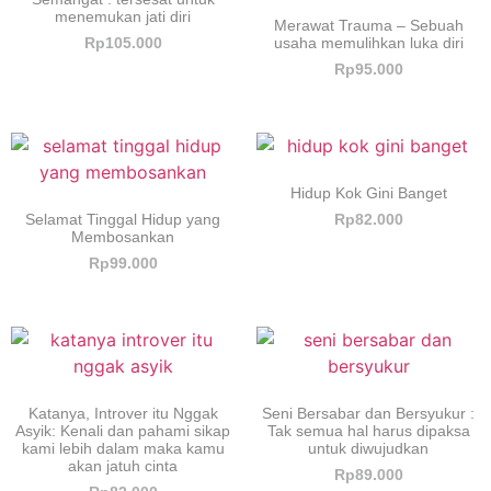
menemukan jati diri
Merawat Trauma – Sebuah
usaha memulihkan luka diri
Rp
105.000
Rp
95.000
Hidup Kok Gini Banget
Selamat Tinggal Hidup yang
Rp
82.000
Membosankan
Rp
99.000
Katanya, Introver itu Nggak
Seni Bersabar dan Bersyukur :
Asyik: Kenali dan pahami sikap
Tak semua hal harus dipaksa
kami lebih dalam maka kamu
untuk diwujudkan
akan jatuh cinta
Rp
89.000