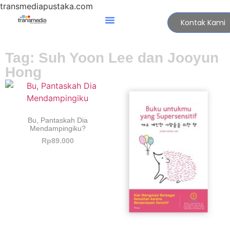
transmediapustaka.com
Kontak Kami
Tag: Suh Yoon Lee dan Jooyun
Hong
Bu, Pantaskah Dia
Mendampingiku?
Rp
89.000