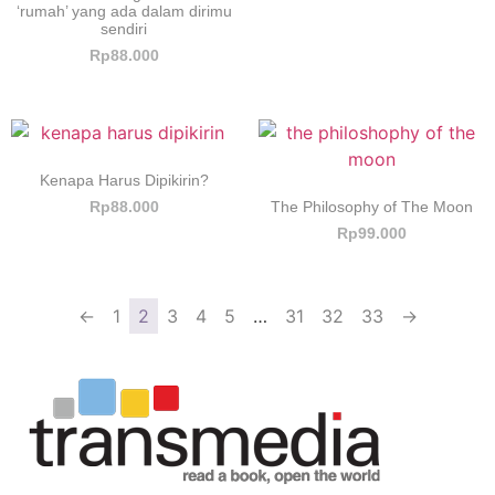
‘rumah’ yang ada dalam dirimu
sendiri
Rp
88.000
Kenapa Harus Dipikirin?
The Philosophy of The Moon
Rp
88.000
Rp
99.000
←
1
2
3
4
5
…
31
32
33
→