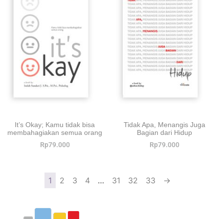
It’s Okay; Kamu tidak bisa
Tidak Apa, Menangis Juga
membahagiakan semua orang
Bagian dari Hidup
Rp
79.000
Rp
79.000
1
2
3
4
…
31
32
33
→