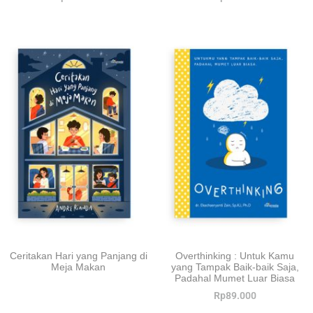
Ceritakan Hari yang Panjang di
Overthinking : Untuk Kamu
Meja Makan
yang Tampak Baik-baik Saja,
Padahal Mumet Luar Biasa
Rp
89.000