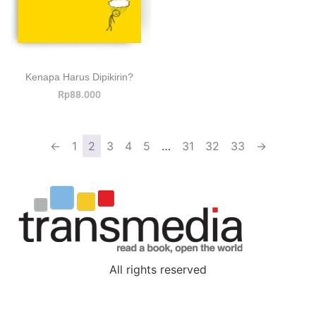
Kenapa Harus Dipikirin?
Rp
88.000
←
1
2
3
4
5
…
31
32
33
→
All rights reserved