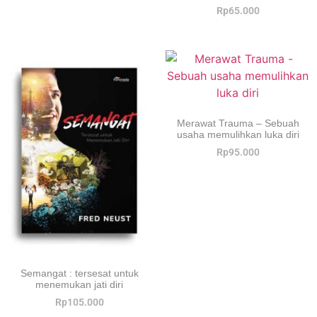
Rp
65.000
Merawat Trauma – Sebuah
usaha memulihkan luka diri
Rp
95.000
Semangat : tersesat untuk
menemukan jati diri
Rp
105.000