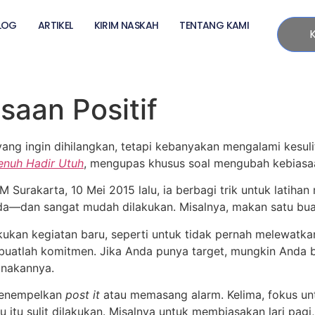
LOG
ARTIKEL
KIRIM NASKAH
TENTANG KAMI
aan Positif
yang ingin dihilangkan, tetapi kebanyakan mengalami kesuli
enuh Hadir Utuh
, mengupas khusus soal mengubah kebiasa
 Surakarta, 10 Mei 2015 lalu, ia berbagi trik untuk latiha
da—dan sangat mudah dilakukan. Misalnya, makan satu bua
ukan kegiatan baru, seperti untuk tidak pernah melewatkan
 buatlah komitmen. Jika Anda punya target, mungkin Anda 
anakannya.
 menempelkan
post it
atau memasang alarm. Kelima, fokus un
 itu sulit dilakukan. Misalnya untuk membiasakan lari pa