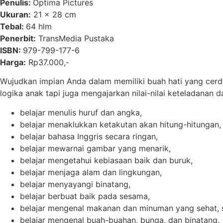
Penulis:
Optima Pictures
Ukuran:
21 x 28 cm
Tebal:
64 hlm
Penerbit:
TransMedia Pustaka
ISBN:
979-799-177-6
Harga:
Rp37.000,-
Wujudkan impian Anda dalam memiliki buah hati yang cerdas
logika anak tapi juga mengajarkan nilai-nilai keteladanan 
belajar menulis huruf dan angka,
belajar menaklukkan ketakutan akan hitung-hitungan,
belajar bahasa Inggris secara ringan,
belajar mewarnai gambar yang menarik,
belajar mengetahui kebiasaan baik dan buruk,
belajar menjaga alam dan lingkungan,
belajar menyayangi binatang,
belajar berbuat baik pada sesama,
belajar mengenal makanan dan minuman yang sehat, 
belajar mengenal buah-buahan, bunga, dan binatang.