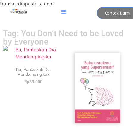
transmediapustaka.com
Kontak Kami
Tag: You Don’t Need to be Loved
by Everyone
Bu, Pantaskah Dia
Mendampingiku?
Rp
89.000