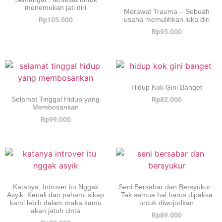
menemukan jati diri
Merawat Trauma – Sebuah
usaha memulihkan luka diri
Rp
105.000
Rp
95.000
Hidup Kok Gini Banget
Selamat Tinggal Hidup yang
Rp
82.000
Membosankan
Rp
99.000
Katanya, Introver itu Nggak
Seni Bersabar dan Bersyukur :
Asyik: Kenali dan pahami sikap
Tak semua hal harus dipaksa
kami lebih dalam maka kamu
untuk diwujudkan
akan jatuh cinta
Rp
89.000