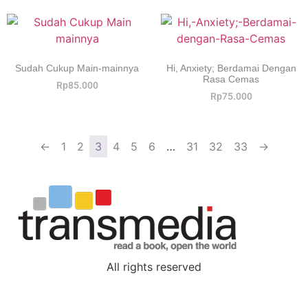
Sudah Cukup Main-mainnya
Hi, Anxiety; Berdamai Dengan
Rasa Cemas
Rp
85.000
Rp
75.000
←
1
2
3
4
5
6
…
31
32
33
→
All rights reserved