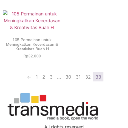
105 Permainan untuk
Meningkatkan Kecerdasan &
Kreativitas Buah H
Rp
32.000
←
1
2
3
…
30
31
32
33
All rights reserved