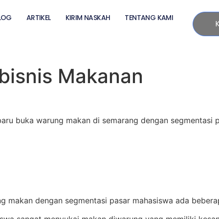
LOG
ARTIKEL
KIRIM NASKAH
TENTANG KAMI
bisnis Makanan
 baru buka warung makan di semarang dengan segmentasi p
ung makan dengan segmentasi pasar mahasiswa ada beberapa
iswa sangat menyukai makan diwarung yang memiliki kesan