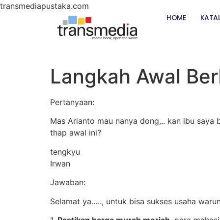
transmediapustaka.com
HOME
KATA
Langkah Awal Ber
Pertanyaan:
Mas Arianto mau nanya dong,.. kan ibu saya
thap awal ini?
tengkyu
Irwan
Jawaban:
Selamat ya….., untuk bisa sukses usaha war
1.
Pastikan harga murah meriah
. para mahas