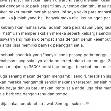
si dengan lauk pauk seperti sayur, tempe dan tahu atau nasi
et-paket murah meriah seperti ini saya yakin para mahas
n jika jumlah yang beli banyak maka nilai keuntungan per-
. kebanyakan mahasiswa/i adalah para perantauan yang jauh
 "hati" dan memperlakukan mereka seperti keluarga sendiri
iswa/i yang makan ditempat anda dengan penuh kelembuta
 anda bisa memiliki banyak pelanggan setia.
n sebuah spanduk yang "hanya" anda pasang pada tanggal-
habisan uang saku. ya..anda boleh tetapkan tiap tanggal
urun menjadi rp.3500/ porsi tiap tanggal tersebut. menurut s
 juga senang makan dengan mengambil sendiri. terapkan sis
rkan mereka mengambil sendiri makanan tersebut. setelah
 bayar dahulu baru makan. tentu saja anda juga bisa meny
 saja berbeda dengan tahu dan tempe.
 dijalankan untuk tahap awal. Semoga sukses !!!