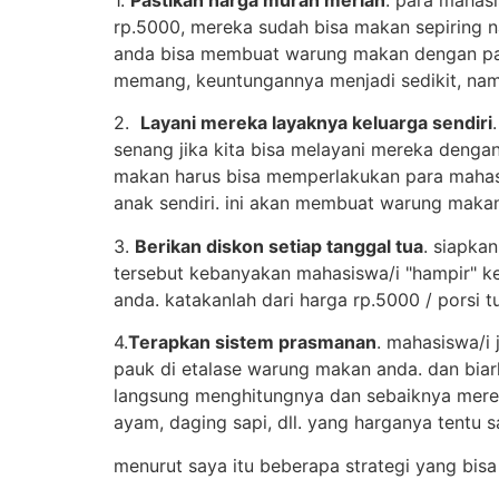
rp.5000, mereka sudah bisa makan sepiring na
anda bisa membuat warung makan dengan pak
memang, keuntungannya menjadi sedikit, namu
2.
Layani mereka layaknya keluarga sendiri
senang jika kita bisa melayani mereka dengan
makan harus bisa memperlakukan para mahas
anak sendiri. ini akan membuat warung makan
3.
Berikan diskon setiap tanggal tua
. siapka
tersebut kebanyakan mahasiswa/i "hampir" ke
anda. katakanlah dari harga rp.5000 / porsi t
4.
Terapkan sistem prasmanan
. mahasiswa/i
pauk di etalase warung makan anda. dan bia
langsung menghitungnya dan sebaiknya mereka
ayam, daging sapi, dll. yang harganya tentu
menurut saya itu beberapa strategi yang bisa