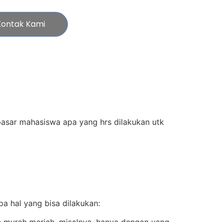
Kontak Kami
asar mahasiswa apa yang hrs dilakukan utk
 hal yang bisa dilakukan:
 murah meriah. misalnya, hanya dengan uang