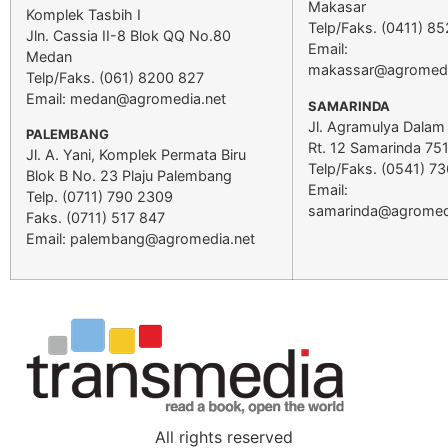
Makasar
Komplek Tasbih I
Telp/Faks. (0411) 8
Jln. Cassia II-8 Blok QQ No.80
Email:
Medan
makassar@agromedi
Telp/Faks. (061) 8200 827
Email:
medan@agromedia.net
SAMARINDA
Jl. Agramulya Dalam
PALEMBANG
Rt. 12 Samarinda 75
Jl. A. Yani, Komplek Permata Biru
Telp/Faks. (0541) 7
Blok B No. 23 Plaju Palembang
Email:
Telp. (0711) 790 2309
samarinda@agromed
Faks. (0711) 517 847
Email:
palembang@agromedia.net
All rights reserved