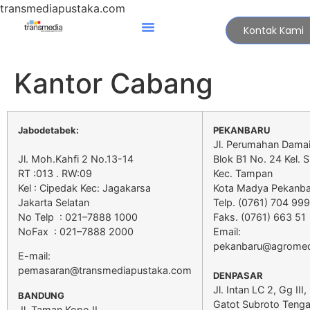
transmediapustaka.com
Kontak Kami
Kantor Cabang
Jabodetabek:
PEKANBARU
Jl. Perumahan Dama
Jl. Moh.Kahfi 2 No.13-14
Blok B1 No. 24 Kel. 
RT :013 . RW:09
Kec. Tampan
Kel : Cipedak Kec: Jagakarsa
Kota Madya Pekanba
Jakarta Selatan
Telp. (0761) 704 99
No Telp : 021–7888 1000
Faks. (0761) 663 51
NoFax : 021–7888 2000
Email:
pekanbaru@agromed
E-mail:
pemasaran@transmediapustaka.com
DENPASAR
Jl. Intan LC 2, Gg III,
BANDUNG
Gatot Subroto Tenga
Jl. Taman Kopo II