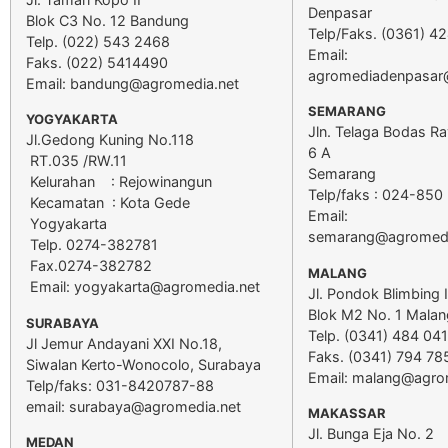
Denpasar
Blok C3 No. 12 Bandung
Telp/Faks. (0361) 4
Telp. (022) 543 2468
Email:
Faks. (022) 5414490
agromediadenpasar
Email:
bandung@agromedia.net
SEMARANG
YOGYAKARTA
Jln. Telaga Bodas Ra
Jl.Gedong Kuning No.118
6 A
RT.035 /RW.11
Semarang
Kelurahan : Rejowinangun
Telp/faks : 024-850
Kecamatan : Kota Gede
Email:
Yogyakarta
semarang@agromedi
Telp. 0274-382781
Fax.0274-382782
MALANG
Email:
yogyakarta@agromedia.net
Jl. Pondok Blimbing 
Blok M2 No. 1 Malan
SURABAYA
Telp. (0341) 484 041
Jl Jemur Andayani XXI No.18,
Faks. (0341) 794 78
Siwalan Kerto-Wonocolo, Surabaya
Email:
malang@agrom
Telp/faks: 031-8420787-88
email:
surabaya@agromedia.net
MAKASSAR
Jl. Bunga Eja No. 2
MEDAN