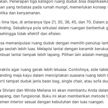
kan. Penerapan tiga kategori ruang duduk bisa diaplikas
asan yang terbatas pada rumah mungil, memerlukan konsep t
etika dan kenyamanan.
ma tipe, di antaranya tipe 21, 30, 36, 45, dan 70. Dalam 
inding. Sebaiknya pola sirkulasi dalam ruangan berbentuk ga
sehingga tidak efektif dan efisien.
isa memanipulasi ruang duduk dengan memilih penutup lant
 seolah lebih luas. Melapisi lantai dengan keramik beruku
buat lantai tampak lebih lapang. Pilihan lain adalah meng
praktis agar ruang gerak lebih leluasa. Contohnya, side tab
anding meja kayu dalam menciptakan suasana ruang lebih leg
ti tempat duduk jenis bean bag, single chair, atau sofa d
 Silviani dan Winda Meilana ini akan membantu Anda dal
, lapang, dan fungsional. Buku ini akan memberikan metod
lemen interior sesuai dengan kebutuhan dan luas ruangan.