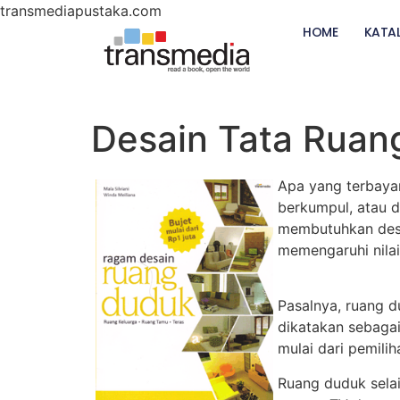
transmediapustaka.com
HOME
KATA
Desain Tata Rua
Apa yang terbaya
berkumpul, atau d
membutuhkan desai
memengaruhi nilai
Pasalnya, ruang 
dikatakan sebaga
mulai dari pemilih
Ruang duduk selai