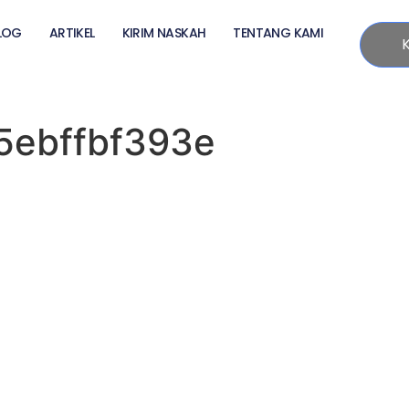
LOG
ARTIKEL
KIRIM NASKAH
TENTANG KAMI
5ebffbf393e