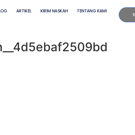
LOG
ARTIKEL
KIRIM NASKAH
TENTANG KAMI
n__4d5ebaf2509bd